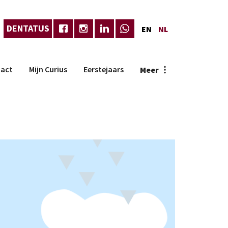
DENTATUS
EN
NL
act
Mijn Curius
Eerstejaars
Meer