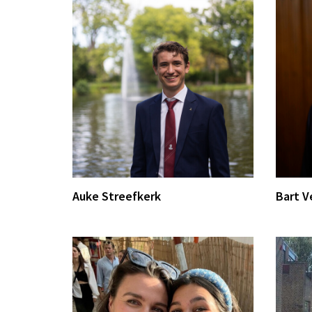
Auke Streefkerk
Bart V