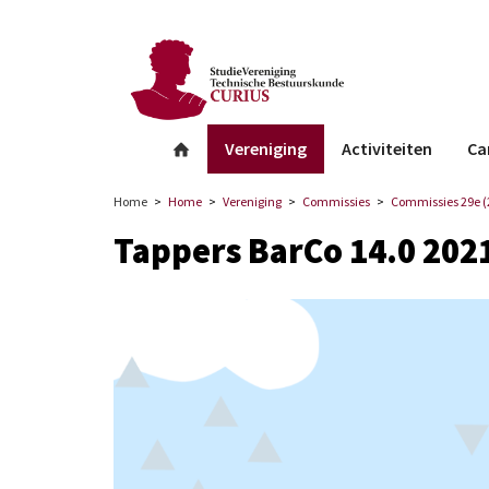
facebook
Instagram
Linkedin
whatsapp
Vereniging
Activiteiten
Ca
Home
Home
Vereniging
Commissies
Commissies 29e (
Tappers BarCo 14.0 202