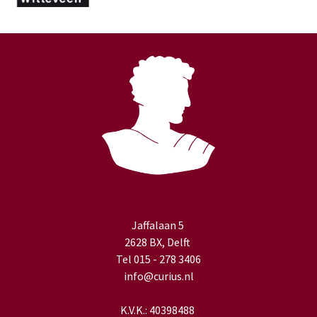
Jaffalaan 5
2628 BX, Delft
Tel 015 - 278 3406
info@curius.nl
K.V.K.: 40398488