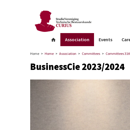
facebook
Instagram
Linkedin
whatsapp
Association
Events
Car
Home
Home
Association
Committees
Committees 31th
BusinessCie 2023/2024