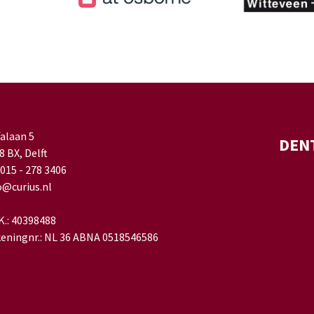
falaan 5
DEN
8 BX, Delft
 015 - 278 3406
o@curius.nl
.K.: 40398488
eningnr.: NL 36 ABNA 0518546586